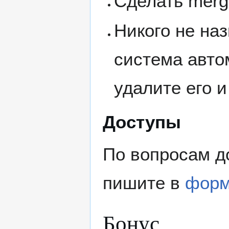
Сделать merge
Никого не наз
система автом
удалите его и
Доступы
По вопросам до
пишите в
фор
Бонус