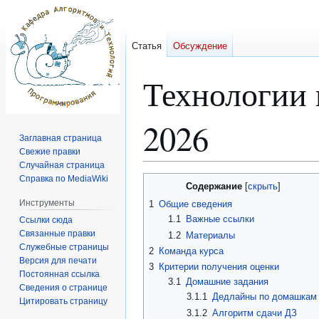
Статья
Обсуждение
Технологии 
2026
Заглавная страница
Свежие правки
Случайная страница
Справка по MediaWiki
Перейти
Перейти
Содержание
к
к
Инструменты
1
Общие сведения
навигации
поиску
1.1
Важные ссылки
Ссылки сюда
Связанные правки
1.2
Материалы
Служебные страницы
2
Команда курса
Версия для печати
3
Критерии получения оценки
Постоянная ссылка
3.1
Домашние задания
Сведения о странице
3.1.1
Дедлайны по домашкам
Цитировать страницу
3.1.2
Алгоритм сдачи ДЗ