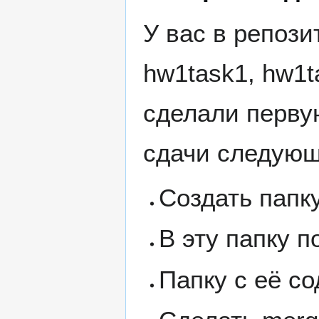
У вас в репози
hw1task1, hw1t
сделали первую
сдачи следующ
Создать папк
В эту папку 
Папку с её с