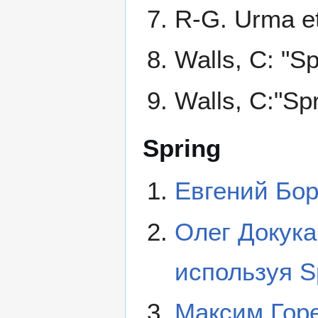
R-G. Urma et
Walls, C: "Spr
Walls, C:"Spr
Spring
Евгений Бор
Олег Докука
используя Sp
Максим Гор