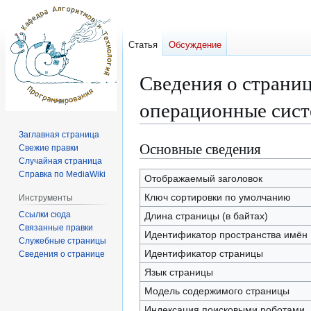
Статья
Обсуждение
Сведения о страни
операционные сист
Заглавная страница
Основные сведения
Перейти
Перейти
Свежие правки
к
к
Случайная страница
Справка по MediaWiki
навигации
поиску
Отображаемый заголовок
Ключ сортировки по умолчанию
Инструменты
Ссылки сюда
Длина страницы (в байтах)
Связанные правки
Идентификатор пространства имён
Служебные страницы
Идентификатор страницы
Сведения о странице
Язык страницы
Модель содержимого страницы
Индексация поисковыми роботами