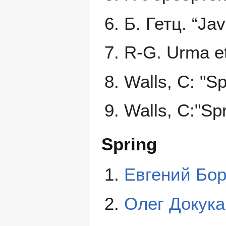
Б. Гетц. “Ja
R-G. Urma et
Walls, C: "Spr
Walls, C:"Spr
Spring
Евгений Бор
Олег Докука