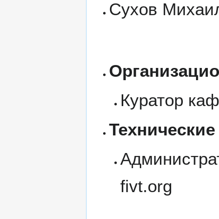
Сухов Михаи
Организаци
Куратор ка
Технические
Администра
fivt.org