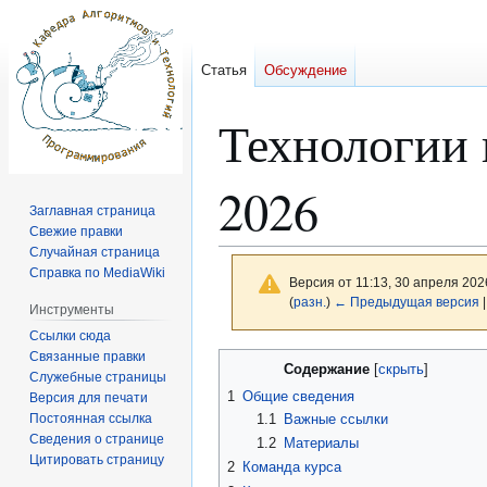
Статья
Обсуждение
Технологии 
2026
Заглавная страница
Свежие правки
Случайная страница
Справка по MediaWiki
Версия от 11:13, 30 апреля 202
(
разн.
)
← Предыдущая версия
|
Инструменты
Ссылки сюда
Связанные правки
Перейти
Перейти
Содержание
Служебные страницы
к
к
1
Общие сведения
Версия для печати
навигации
поиску
Постоянная ссылка
1.1
Важные ссылки
Сведения о странице
1.2
Материалы
Цитировать страницу
2
Команда курса