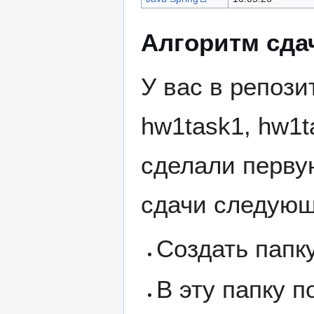
Алгоритм сда
У вас в репози
hw1task1, hw1t
сделали первую
сдачи следующ
Создать папк
В эту папку 