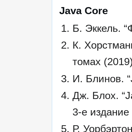
Java Core
Б. Эккель. 
К. Хорстманн
томах (2019
И. Блинов. “
Дж. Блох. “
3-е издание 
Р. Уорбэртон