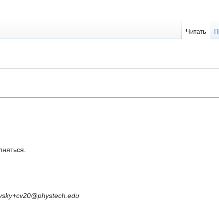
Читать
П
лняться.
vsky+cv20@phystech.edu