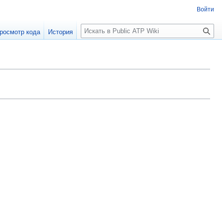
Войти
П
росмотр кода
История
о
и
с
к