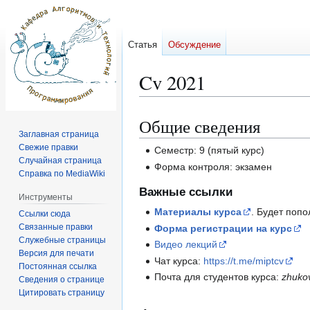
Статья
Обсуждение
Cv 2021
Общие сведения
Перейти
Перейти
Заглавная страница
к
к
Свежие правки
Семестр: 9 (пятый курс)
навигации
поиску
Случайная страница
Форма контроля: экзамен
Справка по MediaWiki
Важные ссылки
Инструменты
Материалы курса
. Будет попо
Ссылки сюда
Связанные правки
Форма регистрации на курс
Служебные страницы
Видео лекций
Версия для печати
Чат курса:
https://t.me/miptcv
Постоянная ссылка
Почта для студентов курса:
zhuko
Сведения о странице
Цитировать страницу