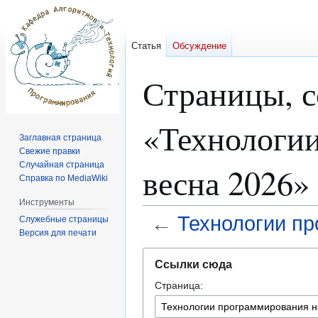
Статья
Обсуждение
Страницы, 
«Технологии
Заглавная страница
Свежие правки
Случайная страница
весна 2026»
Справка по MediaWiki
Инструменты
←
Технологии пр
Служебные страницы
Версия для печати
Перейти
Перейти
Ссылки сюда
к
к
Страница:
навигации
поиску