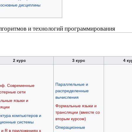
- основные дисциплины
горитмов и технологий программирования
2 курс
3 курс
4 ку
Параллельные и
ф. Современные
распределенные
ютерные сети
вычисления
льные языки и
Формальные языки и
ляции
трансляции (вместе со
ктура компьютеров и
вторым курсом)
ционные системы
Операционные
 и R в приложениях к