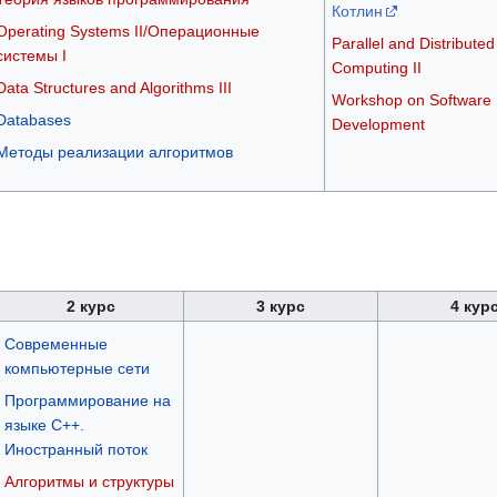
Котлин
Operating Systems II/Операционные
Parallel and Distributed
системы I
Computing II
Data Structures and Algorithms III
Workshop on Software
Databases
Development
Методы реализации алгоритмов
2 курс
3 курс
4 кур
Современные
компьютерные сети
Программирование на
языке C++.
Иностранный поток
Алгоритмы и структуры