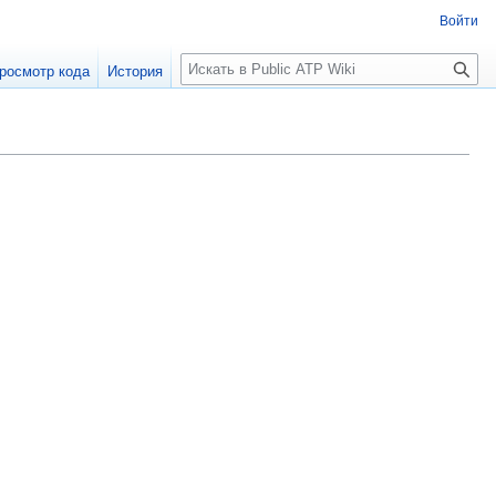
Войти
П
росмотр кода
История
о
и
с
к