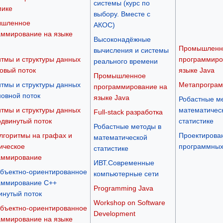
системы (курс по
мике
выбору. Вместе с
шленное
АКОС)
аммирование на языке
Высоконадёжные
Промышленн
вычисления и системы
тмы и структуры данных
программиро
реального времени
азовый поток
языке Java
Промышленное
тмы и структуры данных
Метапрограм
программирование на
сновной поток
языке Java
Робастные м
тмы и структуры данных
математичес
Full-stack разработка
родвинутый поток
статистике
Робастные методы в
лгоритмы на графах и
Проектирова
математической
ическое
программных
статистике
аммирование
ИВТ.Современные
Объектно-ориентированное
компьютерные сети
аммирование C++
Programming Java
инутый поток
Workshop on Software
Объектно-ориентированное
Development
аммирование на языке