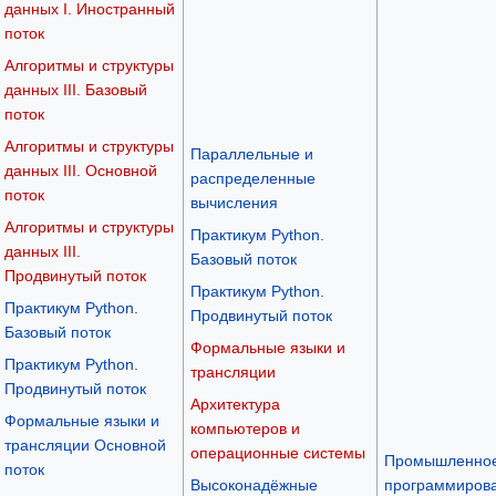
данных I. Иностранный
поток
Алгоритмы и структуры
данных III. Базовый
поток
Алгоритмы и структуры
Параллельные и
данных III. Основной
распределенные
поток
вычисления
Алгоритмы и структуры
Практикум Python.
данных III.
Базовый поток
Продвинутый поток
Практикум Python.
Практикум Python.
Продвинутый поток
Базовый поток
Формальные языки и
Практикум Python.
трансляции
Продвинутый поток
Архитектура
Формальные языки и
компьютеров и
трансляции Основной
операционные системы
Промышленно
поток
Высоконадёжные
программирова