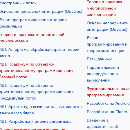
Теория и практика
Иностранный поток
многопоточной
Основы непрерывной интеграции (DevOps)
синхронизации
Языки программирования и теория
Основы непрерывной
компиляции
интеграции (DevOps)
Теория и практика многопоточной
Языки
синхронизации
программирования и
ИВТ. Алгоритмы обработки строк и теории
теория компиляции
чисел
Базы данных
ИВТ. Практикум по объектно-
Параллельные и
ориентированному программированию.
распределенные
Базовый поток
вычисления
ИВТ. Практикум по объектно-
Функциональные язык
ориентированному программированию.
программирования
Продвинутый поток
Разработка на Android
ИВТ. Архитектура вычислительных систем и
Разработки на Flutter
языки ассемблера
Введение в
ИВТ. Разработка и анализ алгоритмов
идиоматический
Теория языков программирования