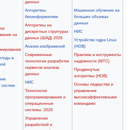
данных
Алгоритмы
Машинное обучение на
биоинформатики
больших объемах
данных
Алгоритмы на
ое
дискретных структурах
НИС
вание на
данных (ШАД) 2026
Устройство ядра Linux
Анализ изображений
(НОВ)
мирование
Современные
Практики и инструменты
етоды в
технологии разработки
надёжности (МТС)
кой
сервисов анализа
Продвинутые
данных
алгоритмы (НОВ)
ние
НИС
Основы лидерства и
 систем
Технологии
управление
программирования и
высокоэффективными
операционные
командами
системы. 2026
Управление
разработкой и