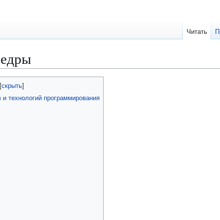
Читать
П
федры
 и технологий программирования