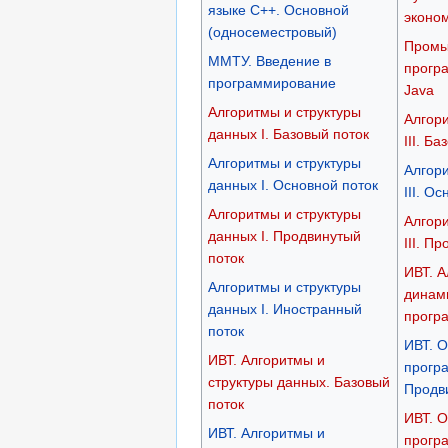
языке C++. Основной
эконо
(односеместровый)
Промы
ММТУ. Введение в
прогр
программирование
Java
Алгоритмы и структуры
Алгори
данных I. Базовый поток
III. Б
Алгоритмы и структуры
Алгори
данных I. Основной поток
III. О
Алгоритмы и структуры
Алгори
данных I. Продвинутый
III. П
поток
ИВТ. А
Алгоритмы и структуры
динам
данных I. Иностранный
прогр
поток
ИВТ. 
ИВТ. Алгоритмы и
прогр
структуры данных. Базовый
Продв
поток
ИВТ. 
ИВТ. Алгоритмы и
прогр