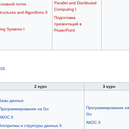
Parallel and Disrtibuted
сновной поток
Computing I
ructures and Algorithms II
Подготовка
презентаций в
ing Systems I
PowerPoint
026
2 курс
3 курс
Базы данных
Программирование н
Программирование на Go
Go
АКОС II
АКОС II
Алгоритмы и структуры данных II.