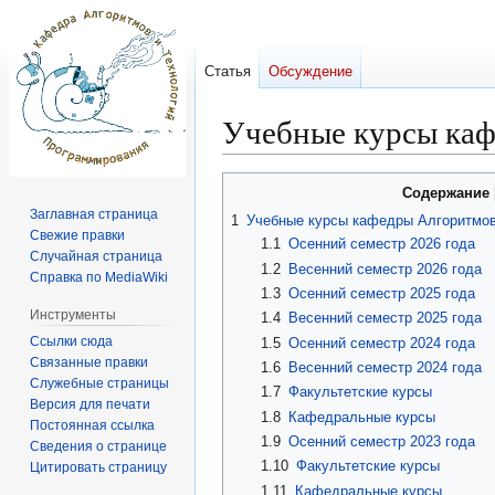
Статья
Обсуждение
Учебные курсы ка
Перейти
Перейти
Содержание
к
к
Заглавная страница
1
Учебные курсы кафедры Алгоритмов
навигации
поиску
Свежие правки
1.1
Осенний семестр 2026 года
Случайная страница
1.2
Весенний семестр 2026 года
Справка по MediaWiki
1.3
Осенний семестр 2025 года
Инструменты
1.4
Весенний семестр 2025 года
Ссылки сюда
1.5
Осенний семестр 2024 года
Связанные правки
1.6
Весенний семестр 2024 года
Служебные страницы
1.7
Факультетские курсы
Версия для печати
1.8
Кафедральные курсы
Постоянная ссылка
1.9
Осенний семестр 2023 года
Сведения о странице
1.10
Факультетские курсы
Цитировать страницу
1.11
Кафедральные курсы