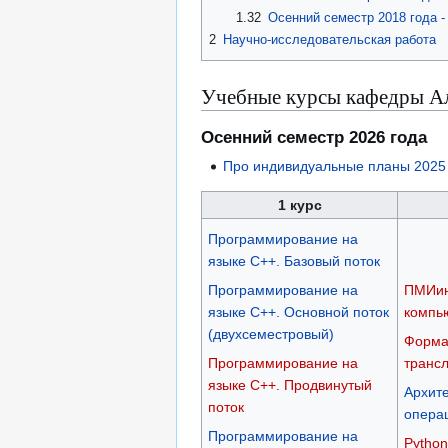
1.32
Осенний семестр 2018 года 
2
Научно-исследовательская работа
Учебные курсы кафедры Ал
Осенний семестр 2026 года
Про индивидуальные планы 2025
1 курс
Программирование на
языке C++. Базовый поток
Программирование на
ПМИин
языке C++. Основной поток
компь
(двухсеместровый)
Форма
Программирование на
транс
языке C++. Продвинутый
Архите
поток
опера
Программирование на
Python